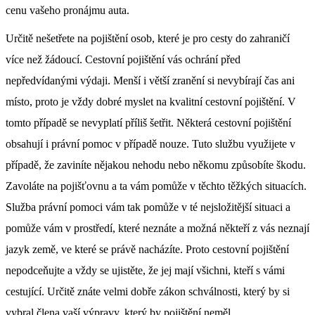
cenu vašeho pronájmu auta.
Určitě nešetřete na pojištění osob, které je pro cesty do zahraničí
více než žádoucí. Cestovní pojištění vás ochrání před
nepředvídanými výdaji. Menší i větší zranění si nevybírají čas ani
místo, proto je vždy dobré myslet na kvalitní cestovní pojištění. V
tomto případě se nevyplatí příliš šetřit. Některá cestovní pojištění
obsahují i právní pomoc v případě nouze. Tuto službu využijete v
případě, že zaviníte nějakou nehodu nebo někomu způsobíte škodu.
Zavoláte na pojišťovnu a ta vám pomůže v těchto těžkých situacích.
Služba právní pomoci vám tak pomůže v té nejsložitější situaci a
pomůže vám v prostředí, které neznáte a možná někteří z vás neznají
jazyk země, ve které se právě nacházíte. Proto cestovní pojištění
nepodceňujte a vždy se ujistěte, že jej mají všichni, kteří s vámi
cestující. Určitě znáte velmi dobře zákon schválnosti, který by si
vybral člena vaší výpravy, který by pojištění neměl.