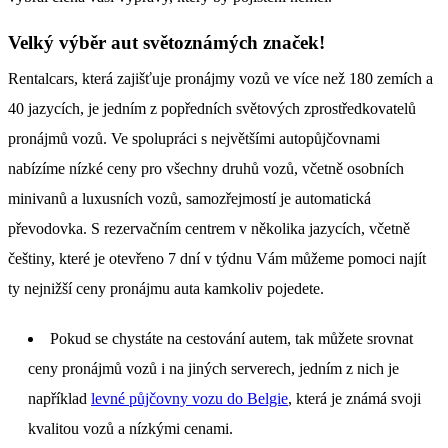
Velký výběr aut světoznámých značek!
Rentalcars, která zajišťuje pronájmy vozů ve více než 180 zemích a
40 jazycích, je jedním z popředních světových zprostředkovatelů
pronájmů vozů. Ve spolupráci s největšími autopůjčovnami
nabízíme nízké ceny pro všechny druhů vozů, včetně osobních
minivanů a luxusních vozů, samozřejmostí je automatická
převodovka. S rezervačním centrem v několika jazycích, včetně
češtiny, které je otevřeno 7 dní v týdnu Vám můžeme pomoci najít
ty nejnižší ceny pronájmu auta kamkoliv pojedete.
Pokud se chystáte na cestování autem, tak můžete srovnat
ceny pronájmů vozů i na jiných serverech, jedním z nich je
například
levné půjčovny vozu do Belgie
, která je známá svoji
kvalitou vozů a nízkými cenami.