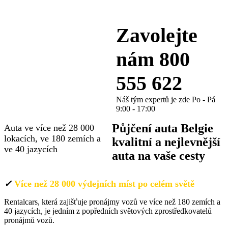
Zavolejte
PŮJČOVNA
nám 800
AUT
555 622
24.cz
Náš tým expertů je zde Po - Pá
9:00 - 17:00
Půjčení auta Belgie
Auta ve více než 28 000
lokacích, ve 180 zemích a
kvalitní
a nejlevnější
ve 40 jazycích
auta
na vaše cesty
✓
Více než 28 000 výdejních míst po celém světě
Rentalcars, která zajišťuje pronájmy vozů ve více než 180 zemích a
40 jazycích, je jedním z popředních světových zprostředkovatelů
pronájmů vozů.