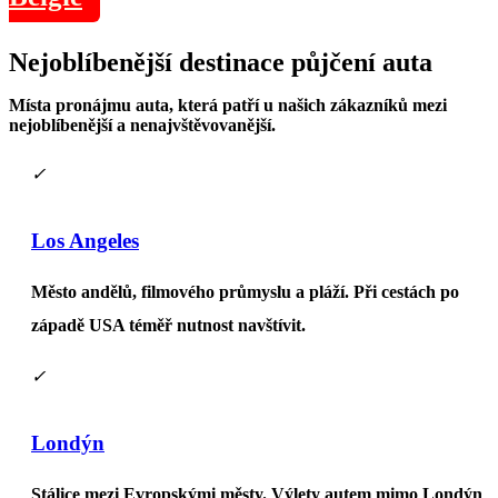
Nejoblíbenější
destinace
půjčení auta
Místa pronájmu auta, která patří u našich zákazníků mezi
nejoblíbenější a nenajvštěvovanější.
✓
Los Angeles
Město andělů, filmového průmyslu a pláží. Při cestách po
západě USA téměř nutnost navštívit.
✓
Londýn
Stálice mezi Evropskými městy. Výlety autem mimo Londýn