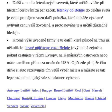
Další z mnoha letenkových serverů, které určitě uvítáte při
hledání cestování za pár kaček.
letenky do Belgie
do celého světa
je velde pronájmu vozu další položka, která dokáže významě
ovlivnit cenu vaší dovolené, a proto neváhejte a určitě důkladně
hledejte.
Kromě výše uvedené firmy je tu další, která působí na trhu již
několik let.
levné půjčovny vozu Belgie
je výhodná zejména
pokud cestujete v rácmi Evropy, na Kanárských ostrovech nebo
máte namířeno přímo za oceán do USA. Opět zde platí, že čím
dříve si auto rezervujete tím větší výběr máte a a můžete se tak
lépe rozhodnout jaký vůz si nakonec vyberete.
Antverpy Letiště
Arlon
Brugge
Brusel Letiště
Geel
Gent
Hasselt
Charleroi
Kortrijk Kuurne
Leuven
Liége
Marcinelle
Namur
Ostend
Verviers
Wavre
Zaventem