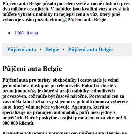
Půjčení auta Belgie
působí po celém světě a ročně obslouží přes
dva milióny cestujících. V nabídce jsou kvalitní vozy a vy si tak
můžete vybrat z nabídky tu nejlepší cenu a vůz, který plně
vyhovuje vašim požadavkům.
Půjčení auta
Půjčení auta
Belgie
Půjčení auta Belgie
Půjčení auta
Belgie
Půjčení auta pro turisty, obchodníky i cestovatele je velmi
jednoduché a dostupné po celém světě. Pokud si chcete v
pronajmout vůz, je dobré si projít nabídky jednotlivých
provozoven, což může být časově náročné. Porovnání cen za
vás udělá tato služba a vy si jenom v pohodlí domova vyberete
auto, který vám nejvíce vyhovuje. Agentura, která se
specializuje na pronájem automobilů, patří mezi jedny z
největších. Ročně poskytne a zajistí pronájem vozu více než 6
000 000 klientů.
Přehledné zobrazení a porovnání cen půjčení auta (Belgie) na