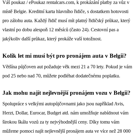
Váš poukaz / ePoukaz rentalcars.com, k prokázání platby za vůz v
místě Belgie. Kreditní karta hlavního řidiče, s dostatkem hotovosti
pro zálohu auta. Každý řidič musí mít platný řidičský průkaz, který
vlastní po dobu alespoň 12 měsíců (často 24). Cestovní pas a
jakýkoliv další průkaz, který prokáže vaší totožnost.
Kolik let mi musí být pro pronájem auta v Belgii?
Většína půjčoven aut požaduje věk mezi 21 a 70 lety. Pokud je vám
pod 25 nebo nad 70, můžete podléhat dodatečnému poplatku.
Jak mohu najít nejlevnější pronájem vozu v Belgii?
Spolupráce s velkými autopůjčovnami jako jsou například Avis,
Herzt, Dollar, Eurocar, Budget atd. nám umožňuje nabídnout vám
širokou škálu vozů za ty nejvýhodnější ceny. Díky tomu vám
můžeme pomoci najít nejlevnější pronájem auta ve více než 28 000