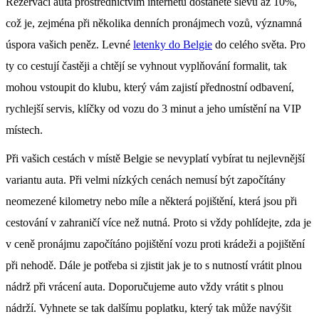
Rezervací auta prostřednictvím internetu dostanete slevu až 10%,
což je, zejména při několika denních pronájmech vozů, významná
úspora vašich peněz. Levné
letenky do Belgie
do celého světa. Pro
ty co cestují častěji a chtějí se vyhnout vyplňování formalit, tak
mohou vstoupit do klubu, který vám zajistí přednostní odbavení,
rychlejší servis, klíčky od vozu do 3 minut a jeho umístění na VIP
místech.
Při vašich cestách v místě Belgie se nevyplatí vybírat tu nejlevnější
variantu auta. Při velmi nízkých cenách nemusí být započítány
neomezené kilometry nebo míle a některá pojištění, která jsou při
cestování v zahraničí více než nutná. Proto si vždy pohlídejte, zda je
v ceně pronájmu započítáno pojištění vozu proti krádeži a pojištění
při nehodě. Dále je potřeba si zjistit jak je to s nutností vrátit plnou
nádrž při vrácení auta. Doporučujeme auto vždy vrátit s plnou
nádrží. Vyhnete se tak dalšímu poplatku, který tak může navýšit